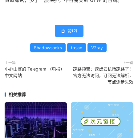
隧道加密，多了一层保护，不容易受到 GFW 的阻断。
赞(
2
)

Shadowsocks
trojan
V2ray
上一篇
下一篇
小心山寨的 Telegram （电报）
跑路预警：速蛙云机场跑路了！
中文网站
官方无法访问，订阅无法解析，
节点逐步失效
相关推荐