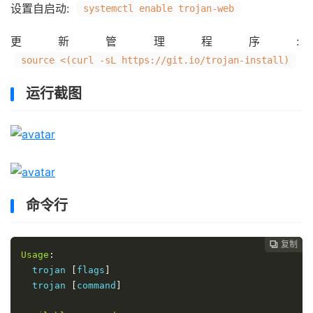
设置自启动:
systemctl enable trojan-web
更新管理程序:
source <(curl -sL https://git.io/trojan-install)
运行截图
命令行
复制
复制
复制



Usage
:
  trojan 
[
flags
]
  trojan 
[
command
]