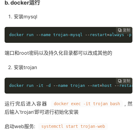
b. docker运行
安装mysql
复制
复制
复制
复制
复制





docker run 
--
name trojan
-
mysql 
--
restart
=
always 
-
p 
3
端口和root密码以及持久化目录都可以改成其他的
安装trojan
复制
复制
复制
复制




docker run 
-
it 
-
d 
--
name trojan 
--
net
=
host 
--
restart
运行完后进入容器
, 然
docker exec -it trojan bash
后输入’trojan’即可进行初始化安装
启动web服务:
systemctl start trojan-web