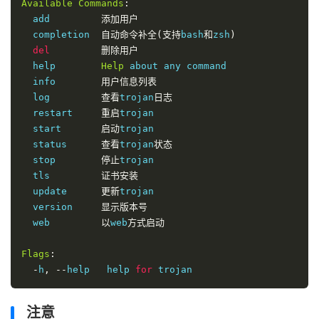
Available
Commands
:
  add         
添加用户
  completion  
自动命令补全(支持
bash
和
zsh
)
del
删除用户
  help        
Help
 about any command

  info        
用户信息列表
  log         
查看
trojan
日志
  restart     
重启
trojan

  start       
启动
trojan

  status      
查看
trojan
状态
  stop        
停止
trojan

  tls         
证书安装
  update      
更新
trojan

  version     
显示版本号
  web         
以
web
方式启动
Flags
:
-
h
,
--
help   help 
for
 trojan
注意