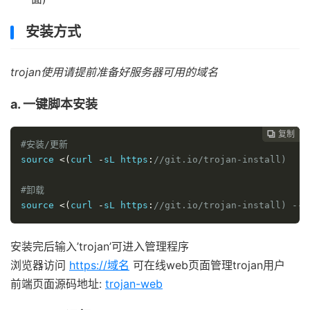
安装方式
trojan使用请提前准备好服务器可用的域名
a. 一键脚本安装
复制
复制
复制
复制
复制
复制






#安装/更新
source 
<(
curl 
-
sL https
:
//git.io/trojan-install)
#卸载
source 
<(
curl 
-
sL https
:
//git.io/trojan-install) --r
安装完后输入’trojan’可进入管理程序
浏览器访问
https://域名
可在线web页面管理trojan用户
前端页面源码地址:
trojan-web