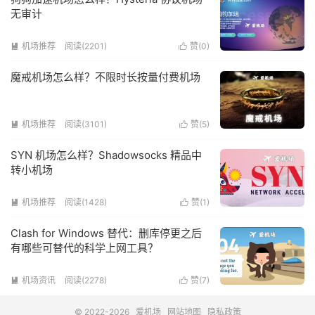
无审计
机场推荐
阅读(2201)
赞(
0
)


魔戒机场怎么样？不限时长按量付费机场
机场推荐
阅读(3101)
赞(
5
)


SYN 机场怎么样？Shadowsocks 精品中
转小机场
机场推荐
阅读(1428)
赞(
1
)


Clash for Windows 替代：删库停更之后
有哪些可替代的科学上网工具？
机场资讯
阅读(2278)
赞(
7
)


© 2022-2026
爱机场
网站地图
隐私政策