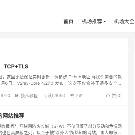
首页
机场推荐
机场大全
TCP+TLS
，这里无法保证实时更新，请移步 Github地址 寻找你需要的教
6日，V2ray-Core 4.27.0 发布，这次不仅修补了很多安全问
输层协议：VLESS 。这是官方的文档...
08-20
技术教程
阅读(2895)
去评论
赞(
0
)


的网站推荐
收藏呢？ 互联网防火长城（GFW）不仅屏蔽了部分反动和色情网
站也在其屏蔽之列，以至于被“墙外人”所熟知的网站，国人却很少