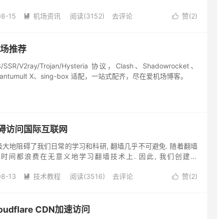
刚翻墙出来的人来说，对墙外被屏蔽的网络世界可能知之甚少，而
08-15
机场资讯
阅读(3152)
去评论
赞(
2
)


机场推荐
/V2ray/Trojan/Hysteria 协议，Clash、Shadowrocket、
Quantumult X、sing-box 适配，一站式配齐，尽在爱机场博客。
无障碍访问国际互联网
KU 墙极大地阻碍了我们日常的学习和科研, 翻墙几乎不可避免. 随着翻墙
多时间都浪费在无意义地学习翻墙技术上. 因此, 我们创建了
. 这是一个致力于给 北京大学师生和校友 ...
08-13
技术教程
阅读(3516)
去评论
赞(
2
)


loudflare CDN加速访问