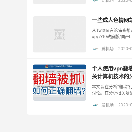
爱机场
2020-
一些成人色情网
从Twitter言论审
xp/7/10政府版/
入，而网警使用桌面浏
爱机场
2020-
个人使用vpn
关计算机技术的
本文旨在分析“翻墙
讨论。在分析相关法
“翻墙”的任何技术指
爱机场
2020-
题，...