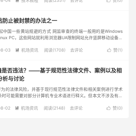
08-04
技术教程
阅读(2351)
去评论
赞(
0
)


站防止被封禁的办法之一
查想起中国一些黄站规避的方式 网监审查的终端一般用的是Windows
国产Linux PC，这些网站就利用浏览器UA限制网站允许竖屏移动设备进
览器和横屏输出，这些网站就会提供另...
08-03
机场资讯
阅读(1708)
去评论
赞(
1
)


翻墙是否违法？——基于规范性法律文件、案例以及相
分析与讨论
”行为的法律风险，并基于现行规范性法律文件和相关案例进行学术
条时可能需要对部分计算机专业术语进行释义。但本文不涉及有关
导或方法的具体介绍。 另，本文讨论的一切“XXX合法与违法”问
08-02
机场资讯
阅读(2148)
去评论
赞(
0
)

