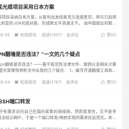
底光缆项目采用日本方案
缆项目采纳日本方案，从智利出发经奥克兰连接悉尼，将与已启用
大利亚的JGA光缆对接，形成跨太平高速主干。 由中国提出的智利
利政府拒绝。 互联网等国际通信的95％都是通过海底电缆传输。
08-05
机场资讯
阅读(1507)
去评论
赞(
0
)


PN翻墙是否违法？”一文的几个疑点
vpn翻墙是否违法？——基于规范性法律文件、案例以及相关计算
望大家理性辨析文中出现的几个疑点： 1、编写开源翻墙工具和提
否违法，文中并未说明，但从文章含义来讲，以上行为并未构成违
08-04
机场资讯
阅读(1747)
去评论
赞(
0
)


SSH端口转发
 由于有需求访问自己在国内家里的局域网，然而家里穷，又不是专
法给公网IP，于是一个端口转发/映射实现的需求应运而生。本来
okodemo-door可以直接拿来用，毕竟要过境访问，...