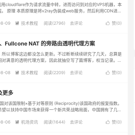
cloudflare作为请求流量中转，进而访问到对应的VPS机器，本
 原理 本质原理是将v2ray伪装成web服务，然后利用CDN进行
实VPS地址，请求路径如下图所示。 准备工...
08-09
技术教程
阅读(2796)
去评论
赞(
0
)


、Fullcone NAT 的旁路由透明代理方案
，所以博客这边都没怎么更新。不过断断续续研究了几天，总算是
相对满意的透明代理方案，因此就抽空写了篇博客，权当记录。事
仅描述了一个透明代理方案，并不包含任何代理服务器搭建的内
08-08
技术教程
阅读(2209)
去评论
赞(
0
)


及更多
对该国限制×基于对等原则 (Reciprocity)该国政府的报复指数。
希望以扶持中国市场来获得一个新共荣战略局面，中国拥有了几十
，我们对他国的限制大大高于对方对我们的限制。西方目...
08-06
机场资讯
阅读(1644)
去评论
赞(
0
)

