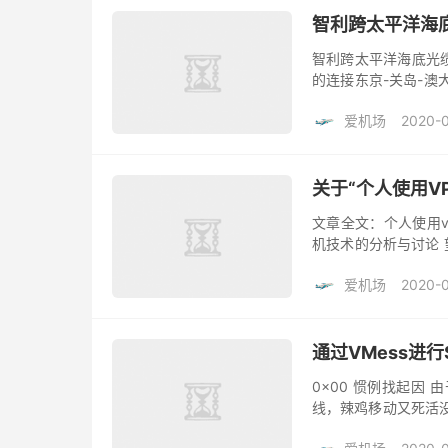
智利跨太平洋海
智利跨太平洋海底光
的连接东京-关岛-澳
到上海的直连方案被智
爱机场
2020-
随...
关于“个人使用V
文章全文：个人使用
机技术的分析与讨论 
供翻墙教程的个人是
爱机场
2020-
法，但...
通过VMess进行
0x00 惯例找起因
线，辣鸡移动又死活没
以为 V2Ray自带的d