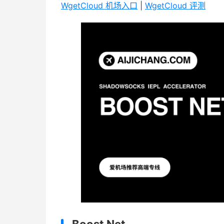
WgetCloud 机场入口
|
WgetCloud 评测
Boost Net