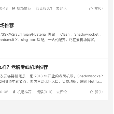
场主题还比...
0-18
机场推荐
阅读(867)
去评论
赞(
0
)


机场推荐
/V2ray/Trojan/Hysteria 协议，Clash、Shadowrocket、
Quantumult X、sing-box 适配，一站式配齐，尽在爱机场博客。
么样？老牌专线机场推荐
元链接机场是一家 2018 年开业的老牌机场，ShadowsocksR
网隧道中转节点，国内三网优化入口，负载均衡，解锁 Netflix、
工具 ChatGPT 等，节点...
10-05
机场推荐
阅读(919)
去评论
赞(
1
)

