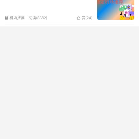
机场推荐
阅读(8882)
赞(
24
)


翻墙机场什么意思？几个翻墙问题解答
机场资讯
阅读(2334)
赞(
0
)


2026最佳翻墙机场推荐
有专属翻墙客户端的机场推荐（iOS、安
卓、Windows、macOS支持）| 快过VPN
机场推荐
阅读(3546)
赞(
0
)


© 2022-2026
爱机场
网站地图
隐私政策