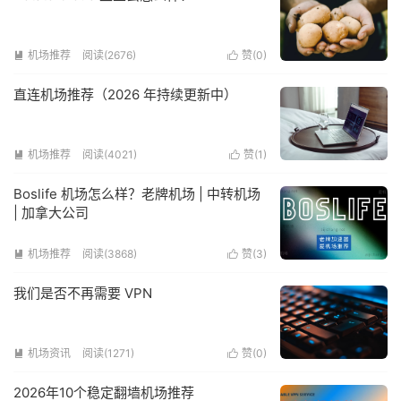
机场推荐
阅读(2676)
赞(
0
)


直连机场推荐（2026 年持续更新中）
机场推荐
阅读(4021)
赞(
1
)


Boslife 机场怎么样？老牌机场 | 中转机场
| 加拿大公司
机场推荐
阅读(3868)
赞(
3
)


我们是否不再需要 VPN
机场资讯
阅读(1271)
赞(
0
)


2026年10个稳定翻墙机场推荐