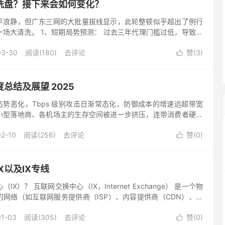
洗盘？接下来会如何变化？
平浪静，但广东三网的大批量拔线显示，此轮整顿似乎超出了例行
场大清洗。 1、短期局势预测： 过去三年代理门槛过低，导致各
理用户的人数超过上头的 “指标” 限度。现在绳子收紧，那些政—
03-30
阅读(180)
去评论
赞(
3
)

总结及展望 2025
S 态势恶化，Tbps 级别攻击日渐常态化，防御成本的增速远超带宽
小型落地商、各机场主的生存空间被进一步挤压，连带消费者硬吃
un 等个别代理协议删库，个别代理相关的 GUI 和 ...
02-10
阅读(256)
去评论
赞(
0
)

X以及IX专线
X）？ 互联网交换中心（IX，Internet Exchange） 是一个物
网络（如互联网服务提供商（ISP）、内容提供商（CDN）、云
交换。IX 提供了一个交换平台，允许多...
01-03
阅读(305)
去评论
赞(
0
)
