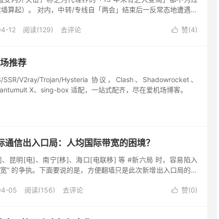
规模建墙算起）。 对内，中转/专线自「两会」结束后一反常态地遭遇大
尔冒头的新入口也朝不保夕。个中缘由虽不甚明朗，但在坊间流
04-12
阅读(129)
去评论
赞(
4
)

机场推荐
/V2ray/Trojan/Hysteria 协议，Clash、Shadowrocket、
Quantumult X、sing-box 适配，一站式配齐，尽在爱机场博客。
国际通信出入口局：人均国际带宽的困境？
、昆明[电]、南宁[移]、海口[电联移] 等 #新六局 时，容易陷入
增加带宽” 的争执。下面要说的是，方便翻墙只是此次新增出入口局的其
 — 1、中国大陆 人均国际带宽的困境 根...
04-05
阅读(156)
去评论
赞(
0
)
