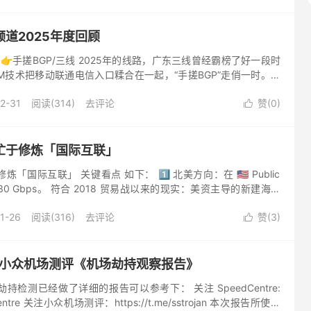
道2025年度回顾
篇 👉手搓BGP/三线 2025年的线路，广东三线曾经霸榜了好一段时
TM技术把移动联通电信入口糅合在一起，“手搓BGP”走俏一时。相
延迟更优，但也存在某个ISP不可用时可能无...
2-31
阅读(314)
去评论
赞(
0
)

忙于修炼「国际互联」
国际互联」 关键看点 如下： 1️⃣ 北美方向：在 🇺🇸 Public
在 30 Gbps。 符合 2018 贸易战以来的现实：美资主导的新建海缆
一律绕开...
1-26
阅读(316)
去评论
赞(
3
)

re & 小众机场测评《机场劫持观察报告》
检测已经做了详细的报告可以参考下： 关注 SpeedCentre:
eedcentre 关注小众机场测评：https://t.me/sstrojan 本次报告所使用