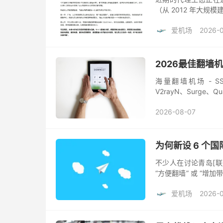
（从 2012 年大
面积拔线，即便是偶
爱机场
2026-
传...
2026最佳翻墙
海量翻墙机场 - SS/SSR
V2rayN、Surge、
2026-08-07
为何新设 6 个
不少人在讨论青岛[联]
“方便翻墙” 或 “
中一个必要非充分条件。
爱机场
2026-