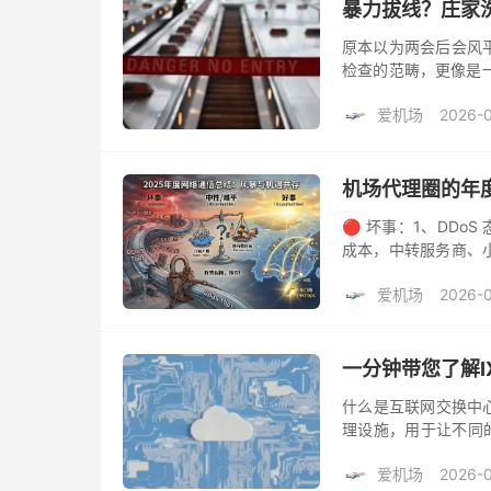
暴力拔线？庄家
原本以为两会后会风
检查的范畴，更像是一
类中转、专线泛滥，代
爱机场
2026-
企...
机场代理圈的年度
🔴 坏事：1、DDo
成本，中转服务商、
跑路风险； 2、kcpt
爱机场
2026-
一分钟带您了解I
什么是互联网交换中心（I
理设施，用于让不同的
服务商等）之间进行数据
爱机场
2026-