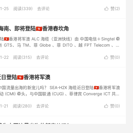
.
1-25
阅读(339)
去评论
赞(
2
)

海南、即将登陆🇭🇰香港舂坎角
陆🇭🇰香港将军澳 ALC 海缆（亚洲快线）由 中国电信＋Singtel 牵
TS、马 TM、菲 Globe 、菲 DITO 、越 FPT Telecom 、越
1-22
阅读(315)
去评论
赞(
0
)

近日登陆🇭🇰香港将军澳
流量出海的新宠儿吗？ SEA-H2X 海缆近日登陆🇭🇰香港将军澳
 (CMI) 牵头，与中国联通 (CUG) 、菲律宾 Converge ICT 共同
底光缆，设计容量为...
1-21
阅读(280)
去评论
赞(
0
)

成为中国流量出海的新宠儿吗？