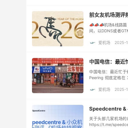
前女友机场测评频
📣📣📣机场&线路
间，以DDNS或者G
对真正的公有云BGP，
爱机场
2025-1
中国电信：最近
中国电信：最近忙于修炼「
Peering 彻底定格
(如 Echo /Apricot) 
爱机场
2025-1
Speedcent
关于头部几家机场的劫持
https://t.me/sp