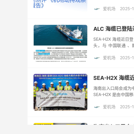
的测试文件请在 http..
爱机场
2025-1
ALC 海缆已登陆
SEA-H2X 海缆近日登
头，与 中国联通 、新 G
Viettel 、越 VNPT...
爱机场
2025-1
SEA-H2X 海缆
海南出入口局会成为中国
SEA-H2X 是由中国移动
出资铺设的 8 对芯海
爱机场
2025-1
海南出入口局会