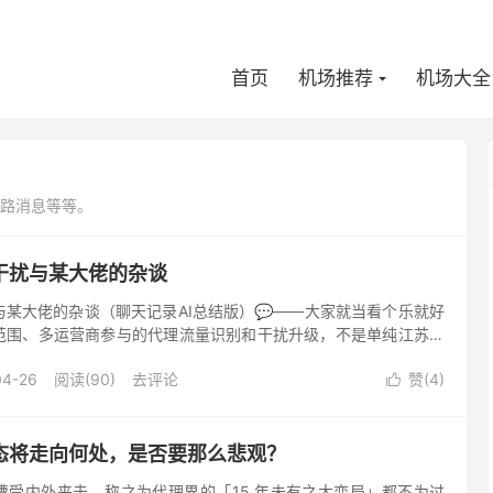
首页
机场推荐
机场大全
路消息等等。
干扰与某大佬的杂谈
某大佬的杂谈（聊天记录AI总结版）💬——大家就当看个乐就好
范围、多运营商参与的代理流量识别和干扰升级，不是单纯江苏移
口或 TLS 协议被全面封锁。普通 HTTPS 443 网...
04-26
阅读(90)
去评论
赞(
4
)

态将走向何处，是否要那么悲观？
遭受内外夹击，称之为代理界的「15 年未有之大变局」都不为过