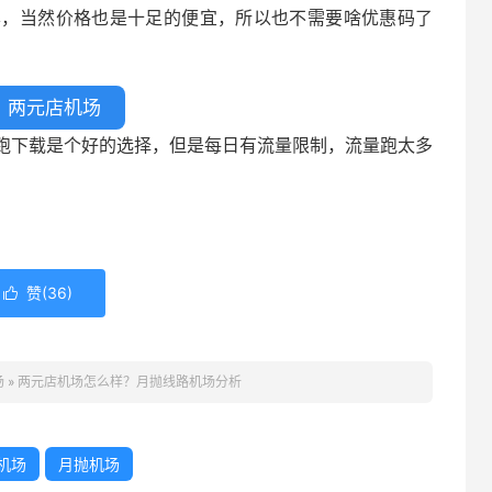
本，当然价格也是十足的便宜，所以也不需要啥优惠码了
两元店机场
跑下载是个好的选择，但是每日有流量限制，流量跑太多
。
赞(
36
)

场
»
两元店机场怎么样？月抛线路机场分析
机场
月抛机场