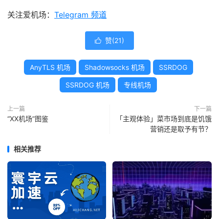
关注爱机场：
Telegram 频道
赞(
21
)

AnyTLS 机场
Shadowsocks 机场
SSRDOG
SSRDOG 机场
专线机场
上一篇
下一篇
“XX机场”图鉴
「主观体验」菜市场到底是饥饿
营销还是取予有节？
相关推荐