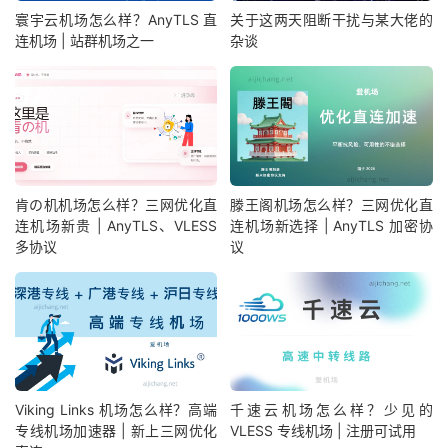
寰宇云机场怎么样？AnyTLS 直
关于这两天阻断干扰与某大佬的
连机场 | 站群机场之一
杂谈
肯の机机场怎么样？三网优化直
滕王阁机场怎么样？三网优化直
连机场新贵 | AnyTLS、VLESS
连机场新选择 | AnyTLS 加密协
多协议
议
Viking Links 机场怎么样？高端
千速云机场怎么样？少见的
专线机场加速器 | 新上三网优化
VLESS 专线机场 | 注册可试用