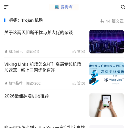


标签：Trojan 机场
共 44 篇文章
关于这两天阻断干扰与某大佬的杂谈
机场资讯
阅读(91)
赞(
4
)


Viking Links 机场怎么样？高端专线机场
加速器 | 新上三网优化直连
机场推荐
阅读(266)
赞(
0
)


2026最佳翻墙机场推荐
隐云机场怎么样？Yin Yun 一家定制客户端