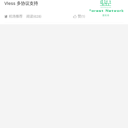
Vless 多协议支持
机场推荐
阅读(628)
赞(
1
)


好好云机场怎么样？NiceH 小众中转多协
议支持
机场推荐
阅读(560)
赞(
1
)


2026最佳翻墙机场推荐
小蜜蜂机场怎么样？高端专线机场推荐 | 全
场 7 折优惠
机场推荐
阅读(602)
赞(
0
)


忽悠云机场怎么样？大概率跑路了！！！