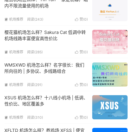
内不限流量使用的机场
机场推荐
阅读(243)
赞(
0
)


樱花猫机场怎么样？Sakura Cat 低调中转
机场线路丰富便宜高性价比
机场推荐
阅读(285)
赞(
0
)


WMSXWD 机场怎么样？名字很长：我们
所向往的 | 多协议、多线路组合
机场推荐
阅读(291)
赞(
0
)


XSUS 机场怎么样？十八线小机场 | 低调、
性价比、地区覆盖多
机场推荐
阅读(310)
赞(
0
)


XFLTD 机场怎么样？养鸡场 XFSS | 便宜