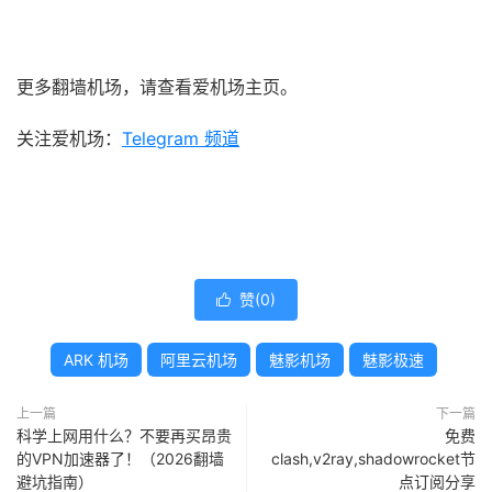
更多翻墙机场，请查看爱机场主页。
关注爱机场：
Telegram 频道
赞(
0
)

ARK 机场
阿里云机场
魅影机场
魅影极速
上一篇
下一篇
科学上网用什么？不要再买昂贵
免费
的VPN加速器了！（2026翻墙
clash,v2ray,shadowrocket节
避坑指南）
点订阅分享