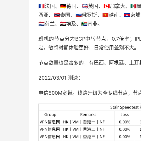
🇫🇷法国、🇩🇪德国、🇬🇧英国、🇨🇦加拿大、🇲
西亚、🇹🇭泰国、🇷🇺俄罗斯、🇻🇳越南、🇰🇭柬埔
🇳🇱荷兰、🇪🇬埃及、🇿🇦南非。
班机的节点分为BGP中转节点，0.7倍率；I
定，敏感时期体验更好，日常使用差别不大。
节点数量也是蛮多的，有巴西、阿根廷、土耳其节点
2022/03/01 测速：
电信500M宽带。线路升级为全专线节点，节