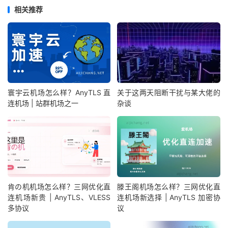
相关推荐
寰宇云机场怎么样？AnyTLS 直
关于这两天阻断干扰与某大佬的
连机场 | 站群机场之一
杂谈
肯の机机场怎么样？三网优化直
滕王阁机场怎么样？三网优化直
连机场新贵 | AnyTLS、VLESS
连机场新选择 | AnyTLS 加密协
多协议
议