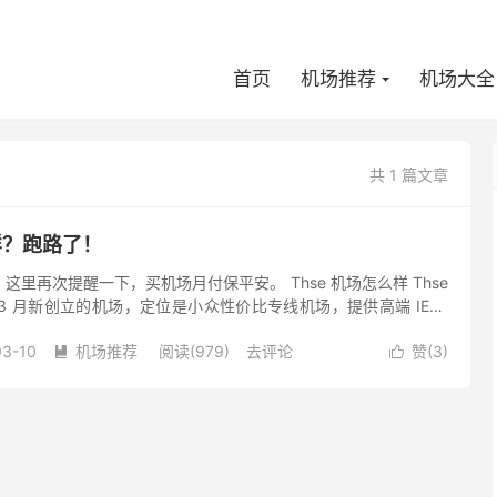
首页
机场推荐
机场大全
共 1 篇文章
么样？跑路了！
里再次提醒一下，买机场月付保平安。 Thse 机场怎么样 Thse
年 3 月新创立的机场，定位是小众性价比专线机场，提供高端 IEPL
ks 协议节点，Netfli...
03-10
机场推荐
阅读(979)
去评论
赞(
3
)

