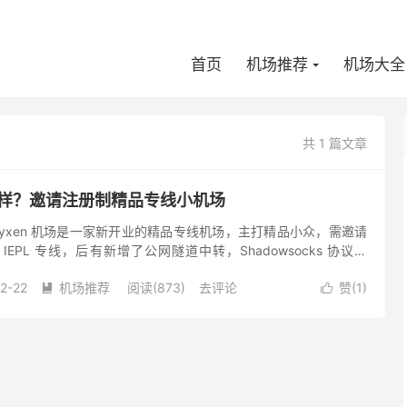
首页
机场推荐
机场大全
共 1 篇文章
怎么样？邀请注册制精品专线小机场
 Nyxen 机场是一家新开业的精品专线机场，主打精品小众，需邀请
EPL 专线，后有新增了公网隧道中转，Shadowsocks 协议。
酒品命名，这种个性命名早期是个特色，现在...
2-22
机场推荐
阅读(873)
去评论
赞(
1
)

