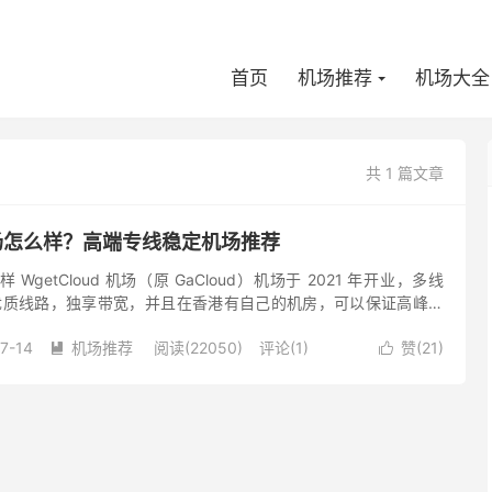
首页
机场推荐
机场大全
共 1 篇文章
 机场怎么样？高端专线稳定机场推荐
么样 WgetCloud 机场（原 GaCloud）机场于 2021 年开业，多线
2优质线路，独享带宽，并且在香港有自己的机房，可以保证高峰期
ud 机场团队从事跨境加速行...
7-14
机场推荐
阅读(22050)
评论(1)
赞(
21
)

