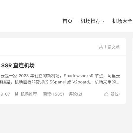
首页
机场推荐
机场大全
共 1 篇文章
？SSR 直连机场
e 云是一家 2023 年创立的新机场，ShadowsocksR 节点，阿里云
路，机场面板非常规的 SSpanel 或 V2board。 机场采用的加
，可能存在一些安全...
09-07
机场推荐
阅读(1585)
评论(2)
赞(
2
)

