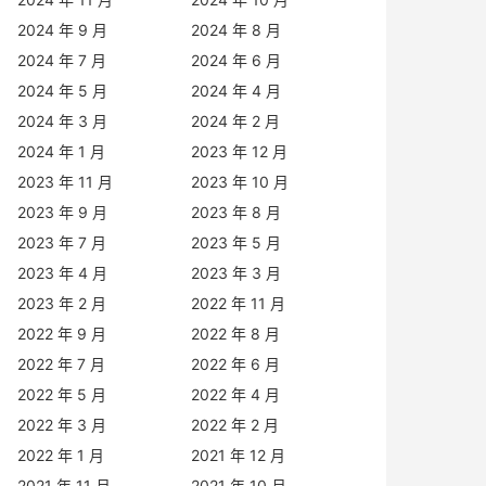
2024 年 9 月
2024 年 8 月
2024 年 7 月
2024 年 6 月
2024 年 5 月
2024 年 4 月
2024 年 3 月
2024 年 2 月
2024 年 1 月
2023 年 12 月
2023 年 11 月
2023 年 10 月
2023 年 9 月
2023 年 8 月
2023 年 7 月
2023 年 5 月
2023 年 4 月
2023 年 3 月
2023 年 2 月
2022 年 11 月
2022 年 9 月
2022 年 8 月
2022 年 7 月
2022 年 6 月
2022 年 5 月
2022 年 4 月
2022 年 3 月
2022 年 2 月
2022 年 1 月
2021 年 12 月
2021 年 11 月
2021 年 10 月