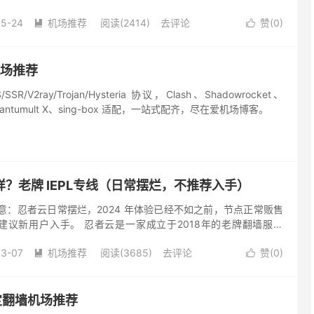
。 下面几个机场，都经过几个月长期测试，稳定性...
05-24
机场推荐
阅读(2414)
去评论
赞(
0
)


机场推荐
/V2ray/Trojan/Hysteria 协议，Clash、Shadowrocket、
Quantumult X、sing-box 适配，一站式配齐，尽在爱机场博客。
？老牌 IEPL专线（日常摆烂，不推荐入手）
意：忍者云日常摆烂，2024 年体验已经不如之前，节点正常贩售
建议新用户入手。 忍者云是一家成立于2018年的老牌翻墙服务
hadowsocks(R)翻墙节点，线路都是IEPL内...
03-07
机场推荐
阅读(3685)
去评论
赞(
0
)


稳定翻墙机场推荐