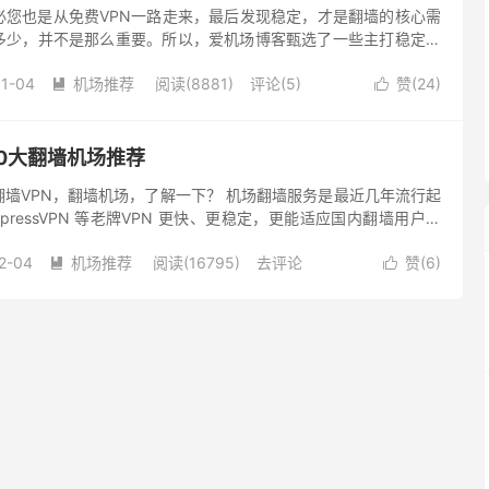
必您也是从免费VPN一路走来，最后发现稳定，才是翻墙的核心需
多少，并不是那么重要。所以，爱机场博客甄选了一些主打稳定的
。 稳定性是很多重度翻墙用户的需求，「无感」的翻墙体验，即配
01-04
机场推荐
阅读(8881)
评论(5)
赞(
24
)


10大翻墙机场推荐
墙VPN，翻墙机场，了解一下？ 机场翻墙服务是最近几年流行起
pressVPN 等老牌VPN 更快、更稳定，更能适应国内翻墙用户的
 年）最为主流的翻墙方式。 使用机场服务，与一般...
2-04
机场推荐
阅读(16795)
去评论
赞(
6
)

